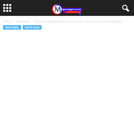
Inicio
Nacional
Brutal accidente deja como saldo un muerto y cinco heridos
NACIONAL
NOTA ROJA