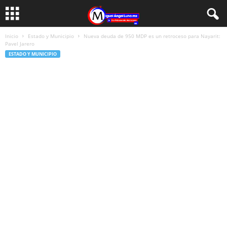
Inicio
Estado y Municipio
Nueva deuda de 950 MDP es un retroceso para Nayarit:
Pavel Jarero
ESTADO Y MUNICIPIO