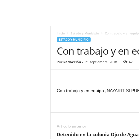
i
t
|
M
i
Inicio
Estado y Municipio
Con trabajo y en equi
g
ESTADO Y MUNICIPIO
u
Con trabajo y en 
e
l
Por
Redacción
-
21 septiembre, 2018
42
Á
n
g
e
Con trabajo y en equipo ¡NAYARIT SI PU
l
L
u
n
a
Artículo anterior
Detenido en la colonia Ojo de Agua