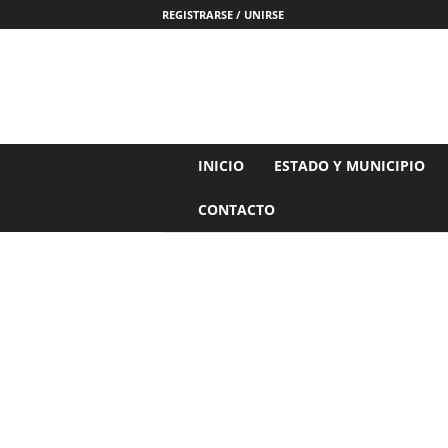
REGISTRARSE / UNIRSE
N
INICIO
ESTADO Y MUNICIPIO
o
t
CONTACTO
i
c
i
a
s
d
e
N
a
y
a
r