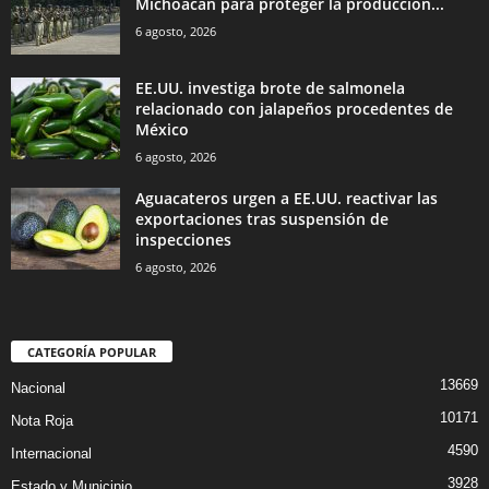
Michoacán para proteger la producción...
6 agosto, 2026
EE.UU. investiga brote de salmonela
relacionado con jalapeños procedentes de
México
6 agosto, 2026
Aguacateros urgen a EE.UU. reactivar las
exportaciones tras suspensión de
inspecciones
6 agosto, 2026
CATEGORÍA POPULAR
13669
Nacional
10171
Nota Roja
4590
Internacional
3928
Estado y Municipio