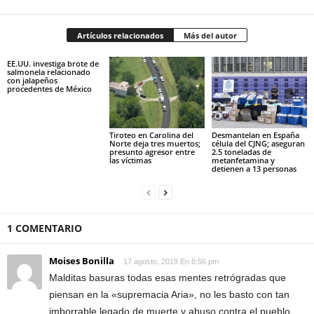
Artículos relacionados
Más del autor
EE.UU. investiga brote de
salmonela relacionado
con jalapeños
procedentes de México
Tiroteo en Carolina del
Desmantelan en España
Norte deja tres muertos;
célula del CJNG; aseguran
presunto agresor entre
2.5 toneladas de
las víctimas
metanfetamina y
detienen a 13 personas
1 COMENTARIO
Moises Bonilla
17 agosto, 2019 En 8:56 pm
Malditas basuras todas esas mentes retrógradas que
piensan en la «supremacia Aria», no les basto con tan
imborrable legado de muerte y abuso contra el pueblo