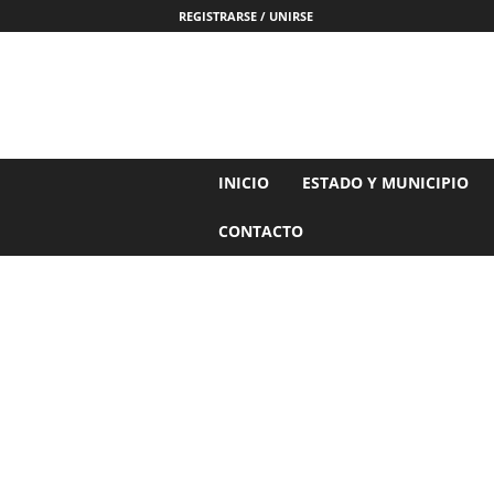
REGISTRARSE / UNIRSE
N
INICIO
ESTADO Y MUNICIPIO
o
t
CONTACTO
i
c
i
a
s
d
e
N
a
y
a
r