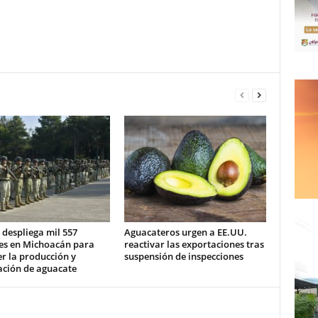
despliega mil 557
Aguacateros urgen a EE.UU.
res en Michoacán para
reactivar las exportaciones tras
r la producción y
suspensión de inspecciones
ación de aguacate