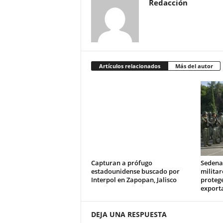
Redacción
Artículos relacionados
Más del autor
Capturan a prófugo
Sedena 
estadounidense buscado por
milita
Interpol en Zapopan, Jalisco
protege
export
DEJA UNA RESPUESTA