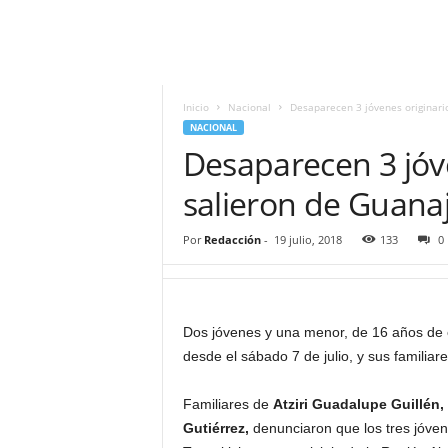
i
t
|
M
i
Inicio
Nacional
Desaparecen 3 jóvenes originario
g
NACIONAL
u
Desaparecen 3 jóve
e
l
salieron de Guanaj
Á
n
Por
Redacción
-
19 julio, 2018
133
0
g
e
l
L
Dos jóvenes y una menor, de 16 años de e
u
desde el sábado 7 de julio, y sus famili
n
a
Familiares de
Atziri Guadalupe Guillé
Gutiérrez,
denunciaron que los tres jóven