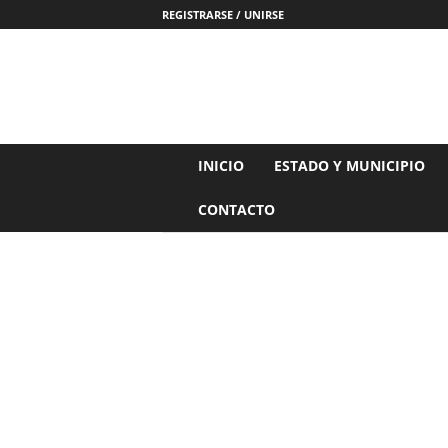
REGISTRARSE / UNIRSE
N
INICIO
ESTADO Y MUNICIPIO
o
t
CONTACTO
i
c
i
a
s
d
e
N
a
y
a
r