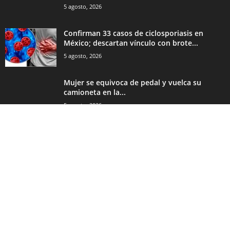
5 agosto, 2026
Confirman 33 casos de ciclosporiasis en
México; descartan vínculo con brote...
5 agosto, 2026
Mujer se equivoca de pedal y vuelca su
camioneta en la...
5 agosto, 2026
CATEGORÍA POPULAR
13663
Nacional
10171
Nota Roja
4589
Internacional
3928
Estado y Municipio
395