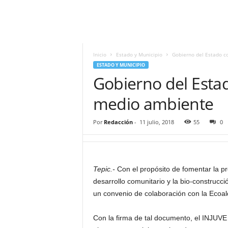
i
t
|
M
i
Inicio
Estado y Municipio
Gobierno del Estado 
g
ESTADO Y MUNICIPIO
u
Gobierno del Esta
e
l
medio ambiente
Á
n
Por
Redacción
-
11 julio, 2018
55
0
g
e
l
L
Tepic.-
Con el propósito de fomentar la pr
u
desarrollo comunitario y la bio-construcció
n
a
un convenio de colaboración con la Ecoald
Con la firma de tal documento, el INJUVE 