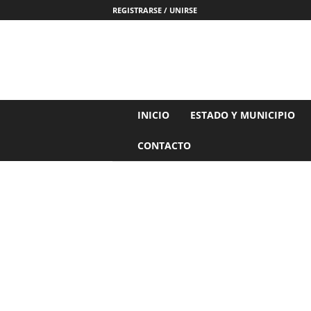
REGISTRARSE / UNIRSE
N
INICIO
ESTADO Y MUNICIPIO
o
t
CONTACTO
i
c
i
a
s
d
e
N
a
y
a
r