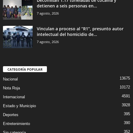
Decomisan 1.17 toneladas de cocaína y
detienen a seis personas en...
7 agosto, 2026
Vinculan a proceso al “R1”, presunto autor
intelectual del homicidio de...
7 agosto, 2026
CATEGORÍA POPULAR
13675
Nacional
10172
Nota Roja
4591
Internacional
3928
Estado y Municipio
395
Deportes
390
Entretenimiento
352
Sin categoría