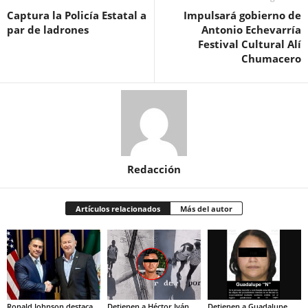
Captura la Policía Estatal a
Impulsará gobierno de
par de ladrones
Antonio Echevarría
Festival Cultural Alí
Chumacero
Redacción
Artículos relacionados
Más del autor
Ronald Johnson destaca
Detienen a Héctor Iván
Detienen a Guadalupe