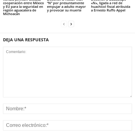
cooperación entre México
“N” por presuntamente
«N», ligada a red de
y EU para la seguridad en
empujar a adulto mayor
huachicol fiscal atribuida
región aguacatera de
y provocar su muerte
a Ernesto Ruffo Appel
Michoacán
DEJA UNA RESPUESTA