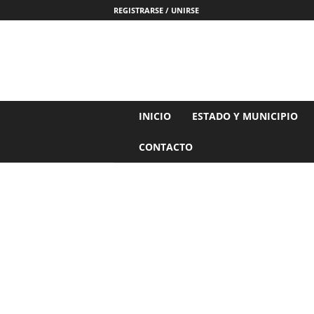
REGISTRARSE / UNIRSE
N
INICIO
ESTADO Y MUNICIPIO
o
t
CONTACTO
i
c
i
a
s
d
e
N
a
y
a
r