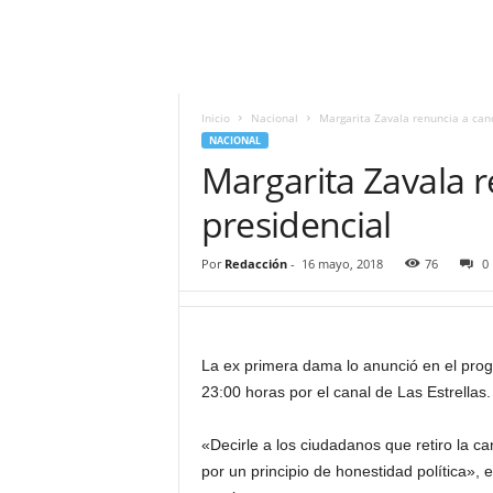
i
t
|
M
i
Inicio
Nacional
Margarita Zavala renuncia a can
g
NACIONAL
u
Margarita Zavala 
e
l
presidencial
Á
n
Por
Redacción
-
16 mayo, 2018
76
0
g
e
l
L
La ex primera dama lo anunció en el prog
u
23:00 horas por el canal de Las Estrellas.
n
a
«Decirle a los ciudadanos que retiro la ca
por un principio de honestidad política», 