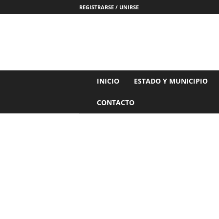
REGISTRARSE / UNIRSE
N
INICIO
ESTADO Y MUNICIPIO
o
t
CONTACTO
i
c
i
a
s
d
e
N
a
y
a
r