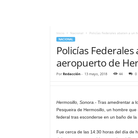
i
t
|
M
i
Inicio
Nacional
Policías Federales abaten a un 
g
NACIONAL
u
Policías Federales
e
l
aeropuerto de Her
Á
n
Por
Redacción
-
13 mayo, 2018
44
0
g
e
l
L
Hermosillo, Sonora.-
Tras amedrentar a lo
u
Pesqueira de Hermosillo, un hombre que co
n
a
federal tras esconderse en un baño de la 
Fue cerca de las 14:30 horas del día de h