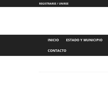
REGISTRARSE / UNIRSE
N
INICIO
ESTADO Y MUNICIPIO
o
t
CONTACTO
i
c
i
a
s
d
e
N
a
y
a
r