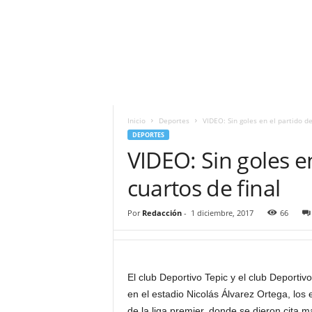
i
t
|
M
i
g
u
e
Inicio
Deportes
VIDEO: Sin goles en el partido de
l
DEPORTES
Á
VIDEO: Sin goles en
n
g
cuartos de final
e
l
Por
Redacción
-
1 diciembre, 2017
66
L
u
n
a
El club Deportivo Tepic y el club Deporti
en el estadio Nicolás Álvarez Ortega, los 
de la liga premier, donde se dieron cita 