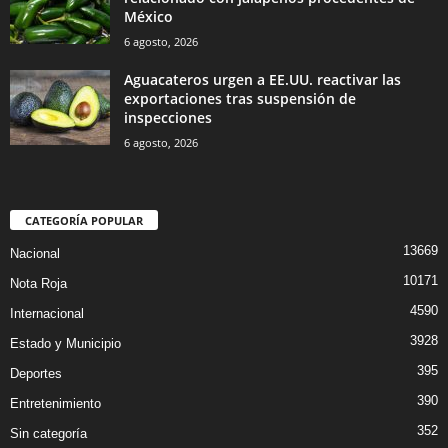
México
6 agosto, 2026
Aguacateros urgen a EE.UU. reactivar las
exportaciones tras suspensión de
inspecciones
6 agosto, 2026
CATEGORÍA POPULAR
13669
Nacional
10171
Nota Roja
4590
Internacional
3928
Estado y Municipio
395
Deportes
390
Entretenimiento
352
Sin categoría