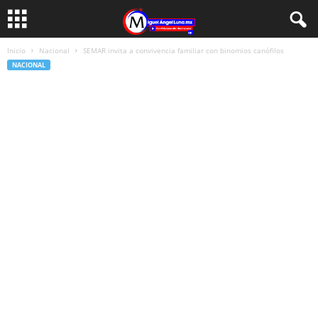
Inicio
Nacional
SEMAR invita a convivencia familiar con binomios canófilos
NACIONAL