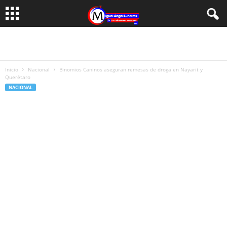
Inicio
Nacional
Binomios Caninos aseguran remesas de droga en Nayarit y
Querétaro
NACIONAL