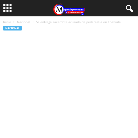
Inicio
Nacional
Se entrega sacerdote acusado de pederastia en Coahuila
NACIONAL