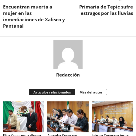
Encuentran muerta a
Primaria de Tepic sufre
mujer en las
estragos por las lluvias
inmediaciones de Xalisco y
Pantanal
Redacción
Artículos relacionados
Más del autor
Elige Congreso a Alonso
Aprueba Congreso
Integra Congreso terna