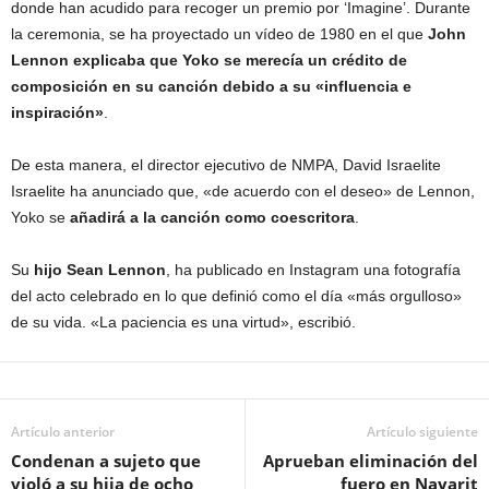
donde han acudido para recoger un premio por ‘Imagine’. Durante
la ceremonia, se ha proyectado un vídeo de 1980 en el que
John
Lennon explicaba que Yoko se merecía un crédito de
composición en su canción debido a su «influencia e
inspiración»
.
De esta manera, el director ejecutivo de NMPA, David Israelite
Israelite ha anunciado que, «de acuerdo con el deseo» de Lennon,
Yoko se
añadirá a la canción como coescritora
.
Su
hijo Sean Lennon
, ha publicado en Instagram una fotografía
del acto celebrado en lo que definió como el día «más orgulloso»
de su vida. «La paciencia es una virtud», escribió.
Artículo anterior
Artículo siguiente
Condenan a sujeto que
Aprueban eliminación del
violó a su hija de ocho
fuero en Nayarit