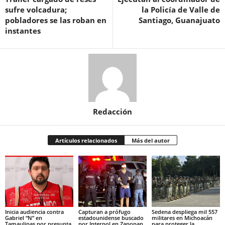
sufre volcadura;
la Policía de Valle de
pobladores se las roban en
Santiago, Guanajuato
instantes
Redacción
Artículos relacionados
Más del autor
Inicia audiencia contra
Capturan a prófugo
Sedena despliega mil 557
Gabriel “N” en
estadounidense buscado
militares en Michoacán
Tamaulipas por presunta
por Interpol en Zapopan,
para proteger la