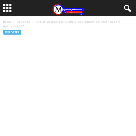
Inicio
Deportes
FOTO: Así luciría el plumaje de visitante del América para
Apertura 2017
DEPORTES