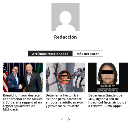
Redacción
Artículos relacionados
Más del autor
Ronald Johnson destaca
Detienen a Héctor Iván
Detienen a Guadalupe
cooperación entre México
“N” por presuntamente
«N», ligada a red de
y EU para la seguridad en
empujar a adulto mayor
huachicol fiscal atribuida
región aguacatera de
y provocar su muerte
a Ernesto Ruffo Appel
Michoacán