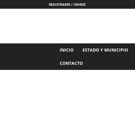
REGISTRARSE / UNIRSE
N
INICIO
ESTADO Y MUNICIPIO
o
t
CONTACTO
i
c
i
a
s
d
e
N
a
y
a
r