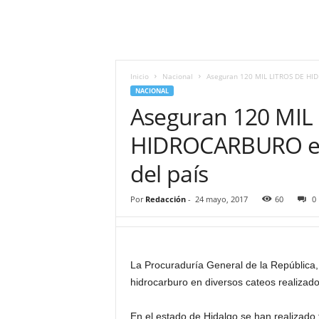
i
t
|
M
i
Inicio
Nacional
Aseguran 120 MIL LITROS DE HID
g
NACIONAL
u
Aseguran 120 MIL
e
l
HIDROCARBURO en 
Á
del país
n
g
e
Por
Redacción
-
24 mayo, 2017
60
0
l
L
u
n
La Procuraduría General de la República,
a
hidrocarburo en diversos cateos realizado
En el estado de Hidalgo se han realizado t