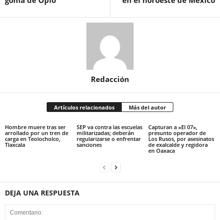
goma de Opio
en el noroeste de México
Redacción
Artículos relacionados
Más del autor
Hombre muere tras ser
SEP va contra las escuelas
Capturan a «El 07»,
arrollado por un tren de
militarizadas; deberán
presunto operador de
carga en Teolocholco,
regularizarse o enfrentar
Los Rusos, por asesinatos
Tlaxcala
sanciones
de exalcalde y regidora
en Oaxaca
DEJA UNA RESPUESTA