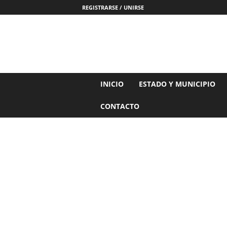
REGISTRARSE / UNIRSE
N
INICIO
ESTADO Y MUNICIPIO
o
t
CONTACTO
i
c
i
a
s
d
e
N
a
y
a
r