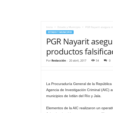
i
t
|
M
i
Inicio
Estado y Municipio
PGR Nayarit asegura má
g
ESTADO Y MUNICIPIO
u
PGR Nayarit asegu
e
l
productos falsific
Á
n
Por
Redacción
-
20 abril, 2017
54
0
g
e
l
L
La Procuraduría General de la República 
u
Agencia de Investigación Criminal (AIC) a
n
a
municipios de Ixtlán del Río y Jala.
Elementos de la AIC realizaron un operati