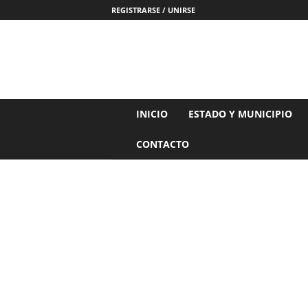
REGISTRARSE / UNIRSE
N
INICIO
ESTADO Y MUNICIPIO
o
t
CONTACTO
i
c
i
a
s
d
e
N
a
y
a
r