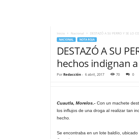
i
t
|
M
i
Inicio
Nacional
DESTAZÓ A SU PERRO Y SE LO COM
g
NACIONAL
NOTA ROJA
u
DESTAZÓ A SU PER
e
l
hechos indignan a
Á
n
Por
Redacción
-
6 abril, 2017
70
0
g
e
l
L
Cuautla, Morelos.-
Con un machete desta
u
los influjos de una droga al realizar tan 
n
a
hecho.
Se encontraba en un lote baldío, ubicado 