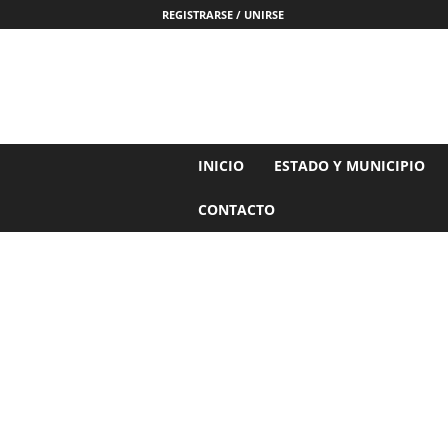
REGISTRARSE / UNIRSE
N
INICIO
ESTADO Y MUNICIPIO
o
t
CONTACTO
i
c
i
a
s
d
e
N
a
y
a
r