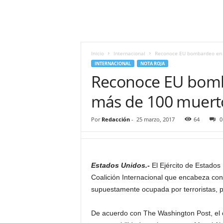
i
t
|
M
i
Inicio
Internacional
Reconoce EU bombardeo en 
g
INTERNACIONAL
NOTA ROJA
u
Reconoce EU bomb
e
l
más de 100 muert
Á
n
Por
Redacción
-
25 marzo, 2017
64
0
g
e
l
L
Estados Unidos.-
El Ejército de Estados
u
Coalición Internacional que encabeza con
n
a
supuestamente ocupada por terroristas, pe
De acuerdo con The Washington Post, el c