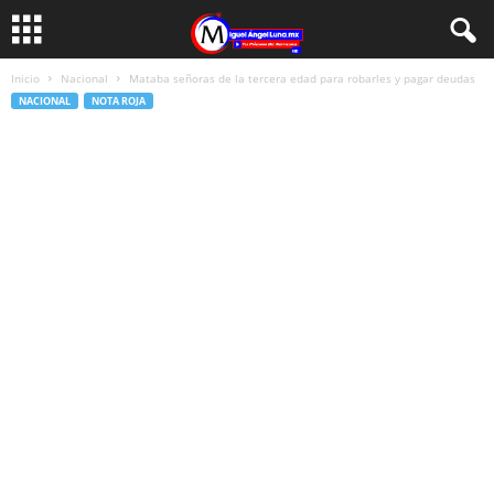
Inicio
Nacional
Mataba señoras de la tercera edad para robarles y pagar deudas
NACIONAL
NOTA ROJA