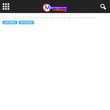
Inicio
Nacional
Maestro cobraba jugoso sueldo más alto que Peña Nieto
NACIONAL
NOTA ROJA