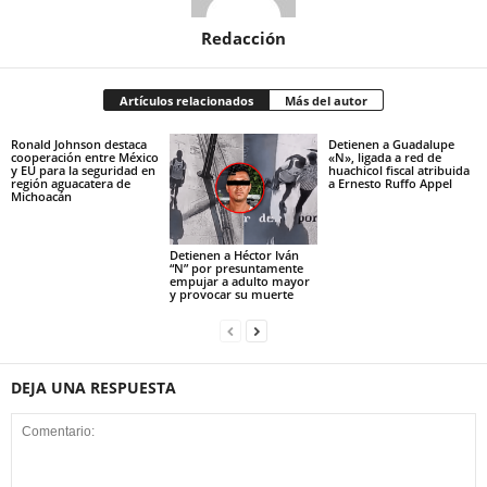
Redacción
Artículos relacionados
Más del autor
Ronald Johnson destaca
Detienen a Guadalupe
cooperación entre México
«N», ligada a red de
y EU para la seguridad en
huachicol fiscal atribuida
región aguacatera de
a Ernesto Ruffo Appel
Michoacán
Detienen a Héctor Iván
“N” por presuntamente
empujar a adulto mayor
y provocar su muerte
DEJA UNA RESPUESTA