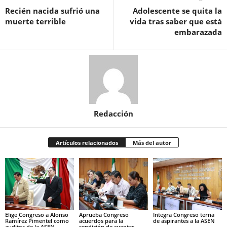
Recién nacida sufrió una
Adolescente se quita la
muerte terrible
vida tras saber que está
embarazada
Redacción
Artículos relacionados
Más del autor
Elige Congreso a Alonso
Aprueba Congreso
Integra Congreso terna
Ramírez Pimentel como
acuerdos para la
de aspirantes a la ASEN
auditor de la ASEN
rendición de cuentas