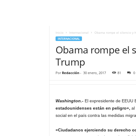
i
t
|
M
i
Inicio
Internacional
Obama rompe el silencio y 
g
INTERNACIONAL
u
Obama rompe el si
e
l
Trump
Á
n
Por
Redacción
-
30 enero, 2017
81
0
g
e
l
L
Washington.-
El expresidente de EEUU 
u
estadounidenses están en peligro»,
al
n
a
social en el país contra las medidas migr
«Ciudadanos ejerciendo su derecho co