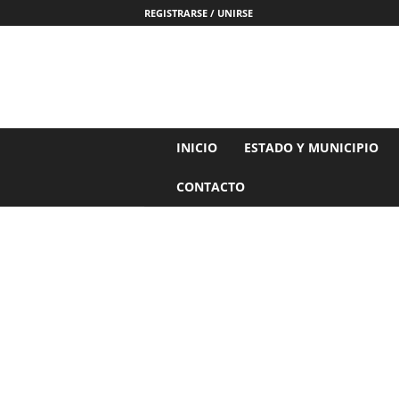
REGISTRARSE / UNIRSE
N
INICIO
ESTADO Y MUNICIPIO
o
t
CONTACTO
i
c
i
a
s
d
e
N
a
y
a
r