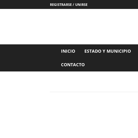
REGISTRARSE / UNIRSE
N
INICIO
ESTADO Y MUNICIPIO
o
t
CONTACTO
i
c
i
a
s
d
e
N
a
y
a
r