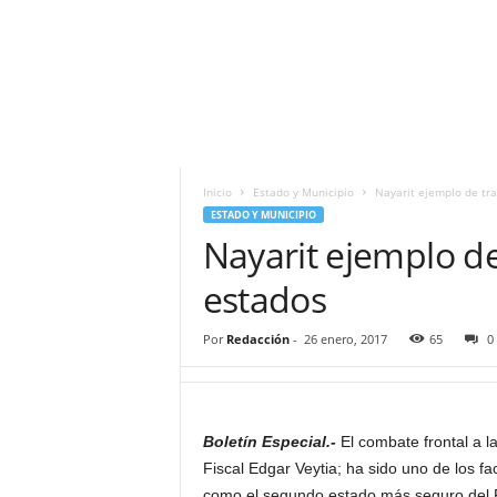
i
t
|
M
i
g
u
e
Inicio
Estado y Municipio
Nayarit ejemplo de tra
l
ESTADO Y MUNICIPIO
Á
Nayarit ejemplo de
n
g
estados
e
l
Por
Redacción
-
26 enero, 2017
65
0
L
u
n
a
Boletín Especial.-
El combate frontal a la
Fiscal Edgar Veytia; ha sido uno de los f
como el segundo estado más seguro del 