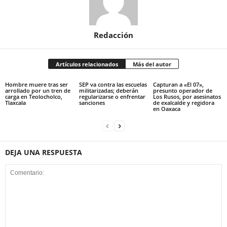
Redacción
Artículos relacionados
Más del autor
Hombre muere tras ser
SEP va contra las escuelas
Capturan a «El 07»,
arrollado por un tren de
militarizadas; deberán
presunto operador de
carga en Teolocholco,
regularizarse o enfrentar
Los Rusos, por asesinatos
Tlaxcala
sanciones
de exalcalde y regidora
en Oaxaca
DEJA UNA RESPUESTA