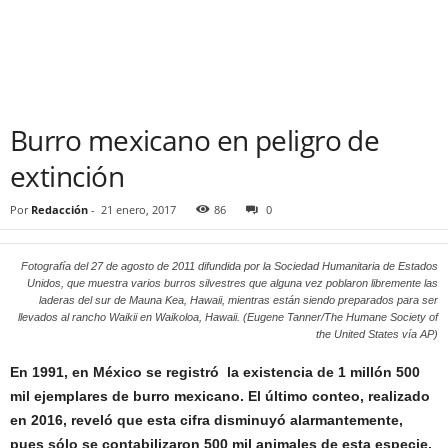
Burro mexicano en peligro de
extinción
Por
Redacción
-
21 enero, 2017
86
0
Fotografía del 27 de agosto de 2011 difundida por la Sociedad Humanitaria de Estados
Unidos, que muestra varios burros silvestres que alguna vez poblaron libremente las
laderas del sur de Mauna Kea, Hawaii, mientras están siendo preparados para ser
llevados al rancho Waikii en Waikoloa, Hawaii. (Eugene Tanner/The Humane Society of
the United States vía AP)
En 1991, en México se registró la existencia de 1 millón 500
mil ejemplares de burro mexicano. El último conteo, realizado
en 2016, reveló que esta cifra disminuyó alarmantemente,
pues sólo se contabilizaron 500 mil animales de esta especie,