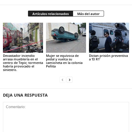
Artículos relacionados
Más del autor
Devastador incendio
Mujer se equivoca de
Dictan prisión preventiva
arrasa mueblería en el
pedal y vuelca su
a ‘El R1’
centro de Tepic; tormenta
camioneta en la colonia
habría provocado el
Peñita
siniestro.
DEJA UNA RESPUESTA