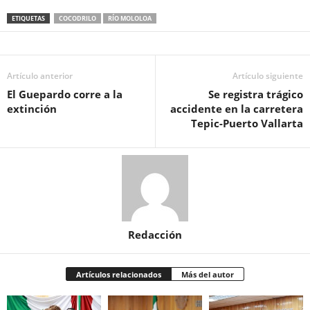
ETIQUETAS
COCODRILO
RÍO MOLOLOA
Artículo anterior
Artículo siguiente
El Guepardo corre a la
Se registra trágico
extinción
accidente en la carretera
Tepic-Puerto Vallarta
Redacción
Artículos relacionados
Más del autor