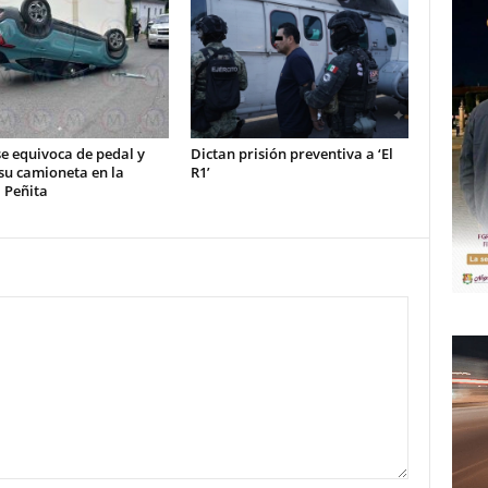
e equivoca de pedal y
Dictan prisión preventiva a ‘El
su camioneta en la
R1’
 Peñita