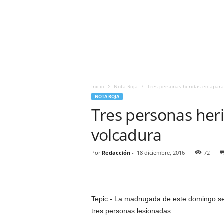
i
t
|
M
i
g
u
e
Inicio
Nota Roja
Tres personas heridas en apara
l
NOTA ROJA
Á
Tres personas her
n
g
volcadura
e
l
Por
Redacción
-
18 diciembre, 2016
72
L
u
n
a
Tepic.- La madrugada de este domingo se
tres personas lesionadas.