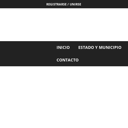
REGISTRARSE / UNIRSE
N
INICIO
ESTADO Y MUNICIPIO
o
t
CONTACTO
i
c
i
a
s
d
e
N
a
y
a
r